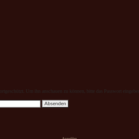
wortgeschützt. Um ihn anschauen zu können, bitte das Passwort eingebe
Anmelden