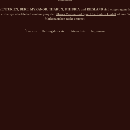
VENTURIEN
,
DERE
,
MYRANOR
,
THARUN
,
UTHURIA
und
RIESLAND
sind eingetragene M
vorherige schriftliche Genehmigung der
Ulisses Medien und Spiel Distribution GmbH
ist eine 
Markenzeichen nicht gestattet.
Über uns
·
Haftungshinweis
·
Datenschutz
·
Impressum