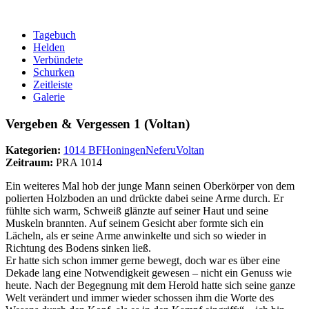
Tagebuch
Helden
Verbündete
Schurken
Zeitleiste
Galerie
Vergeben & Vergessen 1 (Voltan)
Kategorien:
1014 BF
Honingen
Neferu
Voltan
Zeitraum:
PRA 1014
Ein weiteres Mal hob der junge Mann seinen Oberkörper von dem
polierten Holzboden an und drückte dabei seine Arme durch. Er
fühlte sich warm, Schweiß glänzte auf seiner Haut und seine
Muskeln brannten. Auf seinem Gesicht aber formte sich ein
Lächeln, als er seine Arme anwinkelte und sich so wieder in
Richtung des Bodens sinken ließ.
Er hatte sich schon immer gerne bewegt, doch war es über eine
Dekade lang eine Notwendigkeit gewesen – nicht ein Genuss wie
heute. Nach der Begegnung mit dem Herold hatte sich seine ganze
Welt verändert und immer wieder schossen ihm die Worte des