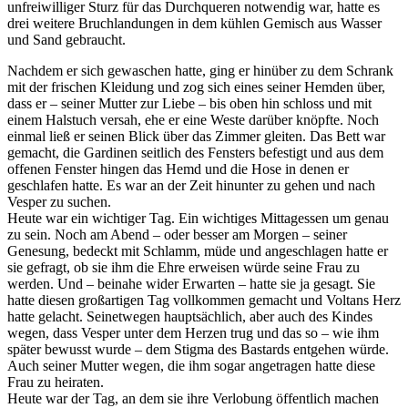
unfreiwilliger Sturz für das Durchqueren notwendig war, hatte es
drei weitere Bruchlandungen in dem kühlen Gemisch aus Wasser
und Sand gebraucht.
Nachdem er sich gewaschen hatte, ging er hinüber zu dem Schrank
mit der frischen Kleidung und zog sich eines seiner Hemden über,
dass er – seiner Mutter zur Liebe – bis oben hin schloss und mit
einem Halstuch versah, ehe er eine Weste darüber knöpfte. Noch
einmal ließ er seinen Blick über das Zimmer gleiten. Das Bett war
gemacht, die Gardinen seitlich des Fensters befestigt und aus dem
offenen Fenster hingen das Hemd und die Hose in denen er
geschlafen hatte. Es war an der Zeit hinunter zu gehen und nach
Vesper zu suchen.
Heute war ein wichtiger Tag. Ein wichtiges Mittagessen um genau
zu sein. Noch am Abend – oder besser am Morgen – seiner
Genesung, bedeckt mit Schlamm, müde und angeschlagen hatte er
sie gefragt, ob sie ihm die Ehre erweisen würde seine Frau zu
werden. Und – beinahe wider Erwarten – hatte sie ja gesagt. Sie
hatte diesen großartigen Tag vollkommen gemacht und Voltans Herz
hatte gelacht. Seinetwegen hauptsächlich, aber auch des Kindes
wegen, dass Vesper unter dem Herzen trug und das so – wie ihm
später bewusst wurde – dem Stigma des Bastards entgehen würde.
Auch seiner Mutter wegen, die ihm sogar angetragen hatte diese
Frau zu heiraten.
Heute war der Tag, an dem sie ihre Verlobung öffentlich machen