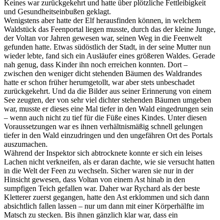
Keines war zurückgekehrt und hatte über plötzliche Fettleibigkeit
und Gesundheitseinbußen geklagt.
Wenigstens aber hatte der Elf herausfinden können, in welchem
Waldstück das Feenportal liegen musste, durch das der kleine Junge,
der Voltan vor Jahren gewesen war, seinen Weg in die Feenwelt
gefunden hatte. Etwas südöstlich der Stadt, in der seine Mutter nun
wieder lebte, fand sich ein Ausläufer eines größeren Waldes. Gerade
nah genug, dass Kinder ihn noch erreichen konnten. Dort –
zwischen den weniger dicht stehenden Bäumen des Waldrandes
hatte er schon früher herumgetollt, war aber stets unbeschadet
zurückgekehrt. Und da die Bilder aus seiner Erinnerung von einem
See zeugten, der von sehr viel dichter stehenden Bäumen umgeben
war, musste er dieses eine Mal tiefer in den Wald eingedrungen sein
– wenn auch nicht zu tief für die Füße eines Kindes. Unter diesen
Voraussetzungen war es ihnen verhältnismäßig schnell gelungen
tiefer in den Wald einzudringen und den ungefähren Ort des Portals
auszumachen.
Während der Inspektor sich abtrocknete konnte er sich ein leises
Lachen nicht verkneifen, als er daran dachte, wie sie versucht hatten
in die Welt der Feen zu wechseln. Sicher waren sie nur in der
Hinsicht gewesen, dass Voltan von einem Ast hinab in den
sumpfigen Teich gefallen war. Daher war Rychard als der beste
Kletterer zuerst gegangen, hatte den Ast erklommen und sich dann
absichtlich fallen lassen – nur um dann mit einer Körperhälfte im
Matsch zu stecken. Bis ihnen gänzlich klar war, dass ein