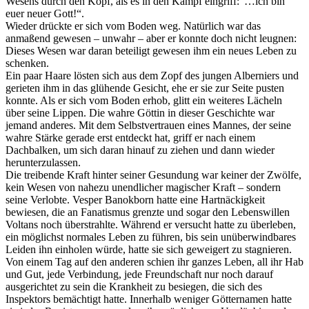
Wesens durch den Kopf, als es in den Kampf eingriff:“…ich bin
euer neuer Gott!“.
Wieder drückte er sich vom Boden weg. Natürlich war das
anmaßend gewesen – unwahr – aber er konnte doch nicht leugnen:
Dieses Wesen war daran beteiligt gewesen ihm ein neues Leben zu
schenken.
Ein paar Haare lösten sich aus dem Zopf des jungen Alberniers und
gerieten ihm in das glühende Gesicht, ehe er sie zur Seite pusten
konnte. Als er sich vom Boden erhob, glitt ein weiteres Lächeln
über seine Lippen. Die wahre Göttin in dieser Geschichte war
jemand anderes. Mit dem Selbstvertrauen eines Mannes, der seine
wahre Stärke gerade erst entdeckt hat, griff er nach einem
Dachbalken, um sich daran hinauf zu ziehen und dann wieder
herunterzulassen.
Die treibende Kraft hinter seiner Gesundung war keiner der Zwölfe,
kein Wesen von nahezu unendlicher magischer Kraft – sondern
seine Verlobte. Vesper Banokborn hatte eine Hartnäckigkeit
bewiesen, die an Fanatismus grenzte und sogar den Lebenswillen
Voltans noch überstrahlte. Während er versucht hatte zu überleben,
ein möglichst normales Leben zu führen, bis sein unüberwindbares
Leiden ihn einholen würde, hatte sie sich geweigert zu stagnieren.
Von einem Tag auf den anderen schien ihr ganzes Leben, all ihr Hab
und Gut, jede Verbindung, jede Freundschaft nur noch darauf
ausgerichtet zu sein die Krankheit zu besiegen, die sich des
Inspektors bemächtigt hatte. Innerhalb weniger Götternamen hatte