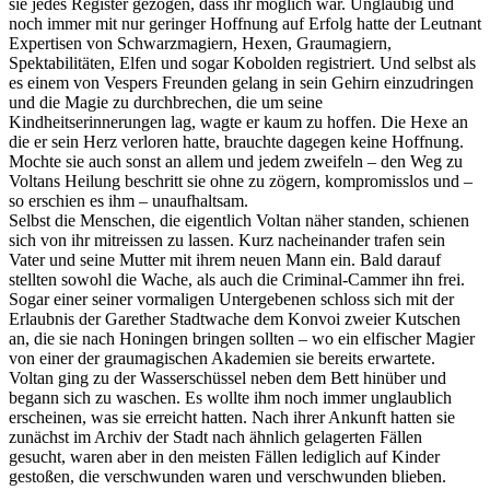
sie jedes Register gezogen, dass ihr möglich war. Ungläubig und
noch immer mit nur geringer Hoffnung auf Erfolg hatte der Leutnant
Expertisen von Schwarzmagiern, Hexen, Graumagiern,
Spektabilitäten, Elfen und sogar Kobolden registriert. Und selbst als
es einem von Vespers Freunden gelang in sein Gehirn einzudringen
und die Magie zu durchbrechen, die um seine
Kindheitserinnerungen lag, wagte er kaum zu hoffen. Die Hexe an
die er sein Herz verloren hatte, brauchte dagegen keine Hoffnung.
Mochte sie auch sonst an allem und jedem zweifeln – den Weg zu
Voltans Heilung beschritt sie ohne zu zögern, kompromisslos und –
so erschien es ihm – unaufhaltsam.
Selbst die Menschen, die eigentlich Voltan näher standen, schienen
sich von ihr mitreissen zu lassen. Kurz nacheinander trafen sein
Vater und seine Mutter mit ihrem neuen Mann ein. Bald darauf
stellten sowohl die Wache, als auch die Criminal-Cammer ihn frei.
Sogar einer seiner vormaligen Untergebenen schloss sich mit der
Erlaubnis der Garether Stadtwache dem Konvoi zweier Kutschen
an, die sie nach Honingen bringen sollten – wo ein elfischer Magier
von einer der graumagischen Akademien sie bereits erwartete.
Voltan ging zu der Wasserschüssel neben dem Bett hinüber und
begann sich zu waschen. Es wollte ihm noch immer unglaublich
erscheinen, was sie erreicht hatten. Nach ihrer Ankunft hatten sie
zunächst im Archiv der Stadt nach ähnlich gelagerten Fällen
gesucht, waren aber in den meisten Fällen lediglich auf Kinder
gestoßen, die verschwunden waren und verschwunden blieben.