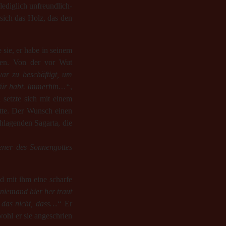
ediglich unfreundlich-
sich das Holz, das den
e sie, er habe in seinem
chen. Von der vor Wut
ar zu beschäftigt, um
dafür habt. Immerhin…“
,
 setzte sich mit einem
atte. Der Wunsch einen
chlagenden Sagarta, die
iener des Sonnengottes
d mit ihm eine scharfe
niemand hier her traut
t das nicht, dass…“
Er
wohl er sie angeschrien