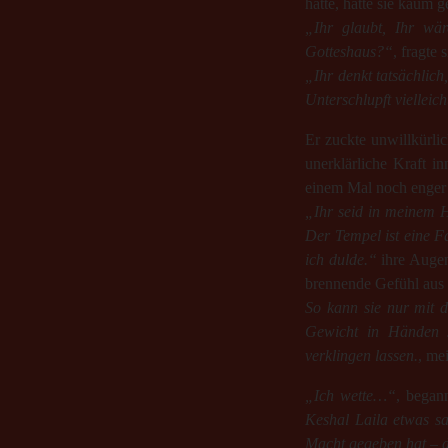
hatte, hatte sie kaum g
„Ihr glaubt, Ihr wär
Gotteshaus?“
, fragte 
„Ihr denkt tatsächlic
Unterschlupft viellei
Er zuckte unwillkürli
unerklärliche Kraft i
einem Mal noch enger m
„Ihr seid in meinem Ha
Der Tempel ist eine F
ich dulde.“
ihre Augen 
brennende Gefühl aus 
So kann sie nur mit di
Gewicht in Händen s
verklingen lassen.
, me
„Ich wette…“
, began
Keshal Laila etwas sa
Macht gegeben hat – 