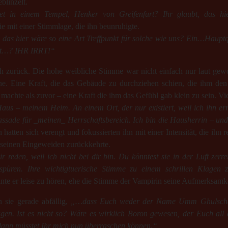
eblinzelt.
et in einem Tempel, Henker von Greifenfurt? Ihr glaubt, das hier
sie mit einer Stimmlage, die ihn beunruhigte.
h, das hier wäre so eine Art Treffpunkt für solche wie uns? Ein…Haupt
cht…? IHR IRRT!“
ch zurück. Die hohe weibliche Stimme war nicht einfach nur laut gew
nne. Eine Kraft, die das Gebäude zu durchziehen schien, die ihm den 
achte als zuvor – eine Kraft die ihm das Gefühl gab klein zu sein. Viel 
us – meinem Heim. An einem Ort, der nur existiert, weil ich ihn erri
assade für _meinen_ Herrschaftsbereich. Ich bin die Hausherrin – und 
hatten sich verengt und fokussierten ihn mit einer Intensität, die ihn r
seinen Eingeweiden zurückkehrte.
r reden, weil ich nicht bei dir bin. Du könntest sie in der Luft zer
püren. Ihre wichtigtuerische Stimme zu einem schrillen Klagen 
inte er leise zu hören, ehe die Stimme der Vampirin seine Aufmerksamke
n sie gerade abfällig,
„…dass Euch weder der Name Umm Ghulschac
gen. Ist es nicht so? Wäre es wirklich Boron gewesen, der Euch all
dann müsstet Ihr mich nun überraschen können.“