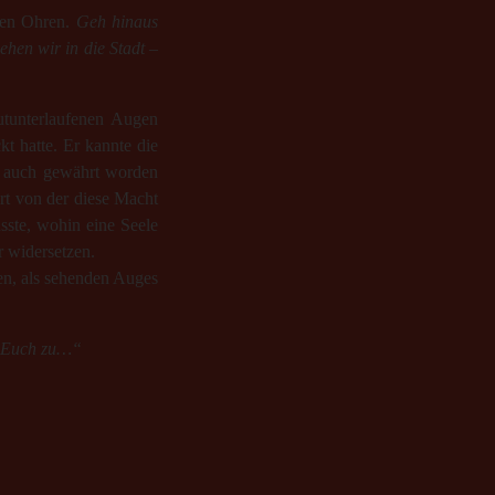
inen Ohren.
Geh hinaus
hen wir in die Stadt –
utunterlaufenen Augen
t hatte. Er kannte die
n auch gewährt worden
hrt von der diese Macht
sste, wohin eine Seele
r widersetzen.
en, als sehenden Auges
e Euch zu…“