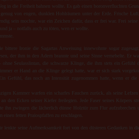
 Weg in die Freiheit bahnen wollte. Es gab einen boronverfluchten Gru
e genug von engen, dunklen Hohlräumen unter der Erde. Frische Luft,
dig sein mochte, war ein Zeichen dafür, dass er frei war. Frei sei
und ja – notfalls auch zu töten, wen er wollte.
immste.
die bittere Ironie die Sagartas Anweisung innewohnte sogar zugesagt
n, der ihm in den Adern brannte und seine Sinne vernebelte. Er wa
ohne Seulasslintan, die schwarze Klinge, die ihm stets ein Gefühl 
mmer er Hand an die Klinge gelegt hatte, war er sich stark vorge
Ein Gefühl, das noch an Intensität zugenommen hatte, wenn er die 
zigen Kammer warfen ein scharfes Fauchen zurück, als seine Lefzen
an den Ecken seiner Kiefer freilegten. Jede Faser seines Körpers str
te ihn zwingen die lächerlich dünne Holztür zum Flur aufzubrechen 
 einen fetten Praiospfaffen zu erschlagen.
r lenkte seine Aufmerksamkeit fort von den düsteren Gedanken in die