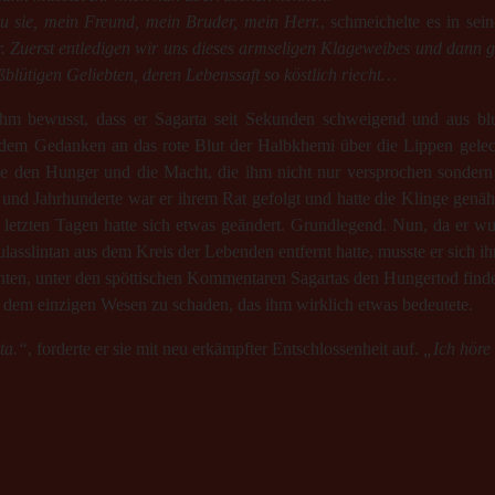
u sie, mein Freund, mein Bruder, mein Herr.
, schmeichelte es in se
. Zuerst entledigen wir uns dieses armseligen Klageweibes und dann ge
ßblütigen Geliebten, deren Lebenssaft so köstlich riecht…
m bewusst, dass er Sagarta seit Sekunden schweigend und aus bl
i dem Gedanken an das rote Blut der Halbkhemi über die Lippen geleck
te den Hunger und die Macht, die ihm nicht nur versprochen sonder
 und Jahrhunderte war er ihrem Rat gefolgt und hatte die Klinge genä
n letzten Tagen hatte sich etwas geändert. Grundlegend. Nun, da er wu
ulasslintan aus dem Kreis der Lebenden entfernt hatte, musste er sich ih
 unten, unter den spöttischen Kommentaren Sagartas den Hungertod find
 dem einzigen Wesen zu schaden, das ihm wirklich etwas bedeutete.
ta.“
, forderte er sie mit neu erkämpfter Entschlossenheit auf.
„Ich hör