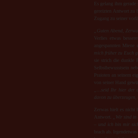
Es gelang ihm gerade 
gereizten Antwort zu 
Zugang zu seiner vorlä
„Guten Abend, Zerwas.
Verlies etwas besser
angespannten Miene de
mich früher zu Euch ge
sie strich die dunkle
Selbstbewusstsein neb
Praioten an seinem eig
von seiner Hand gewü
„…seid Ihr hier der u
davon zu überzeugen, 
Zerwas hielt es nicht
Antwort.
„Wir sind in
– und ich bin mir sic
brach ab. Irgendetwas 