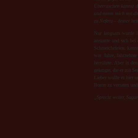
Überraschen kannst d
und nimm mich mit dir
zu Neferu – deiner hei
Nur langsam wurde ih
anstarrte und sich be
Schmeicheleien, kann
war. Jahre, Jahrzehnte
herrührte. Aber in de
gelangte, die er mit Se
Lieber wollte er hier
Boron zu verraten und
„Sprecht weiter, Sagar