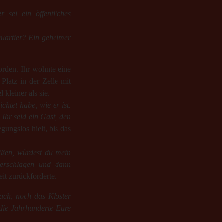
 sei ein öffentliches
quartier? Ein geheimer
orden. Ihr wohnte eine
Platz in der Zelle mit
kleiner als sie.
chtet habe, wie er ist.
Ihr seid ein Gast, den
egungslos hielt, bis das
reißen, würdest du mein
zerschlagen und dann
it zurückforderte.
h, noch das Kloster
 die Jahrhunderte Eure