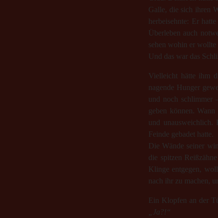
Galle, die sich ihren
herbeisehnte: Er hatt
Überleben auch notwen
sehen wohin er wollte 
Und das war das Schl
Vielleicht hätte ihm 
nagende Hunger gewese
und noch schlimmer – 
geben können. Wann i
und unausweichlich. 
Feinde gebadet hatte.
Die Wände seiner win
die spitzen Reißzähne 
Klinge entgegen, woll
nach ihr zu machen, um
Ein Klopfen an der Tü
„Ja?!“