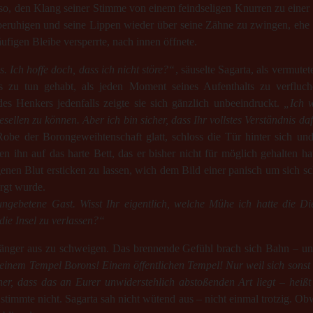
so, den Klang seiner Stimme von einem feindseligen Knurren zu einer l
beruhigen und seine Lippen wieder über seine Zähne zu zwingen, ehe 
ufigen Bleibe versperrte, nach innen öffnete.
 Ich hoffe doch, dass ich nicht störe?“
, säuselte Sagarta, als vermutet
es zu tun gehabt, als jeden Moment seines Aufenthalts zu verflu
s Henkers jedenfalls zeigte sie sich gänzlich unbeeindruckt.
„Ich w
sellen zu können. Aber ich bin sicher, dass Ihr vollstes Verständnis 
 Robe der Borongeweihtenschaft glatt, schloss die Tür hinter sich und
en ihn auf das harte Bett, das er bisher nicht für möglich gehalten h
enen Blut ersticken zu lassen, wich dem Bild einer panisch um sich s
rgt wurde.
ngebetene Gast. Wisst Ihr eigentlich, welche Mühe ich hatte die D
die Insel zu verlassen?“
 länger aus zu schweigen. Das brennende Gefühl brach sich Bahn – un
 einem Tempel Borons! Einem öffentlichen Tempel! Nur weil sich sonst 
her, dass das an Eurer unwiderstehlich abstoßenden Art liegt – heiß
stimmte nicht. Sagarta sah nicht wütend aus – nicht einmal trotzig. Ob