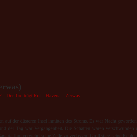
erwas)
F
Der Tod trägt Rot
Havena
Zerwas
 auf der düsteren Insel inmitten des Stroms. Es war Nacht geworde
 und der Tag war Vergangenheit. Die Schatten waren verschwunden 
agarta ihm verwehrt seine Zelle zu verlassen. Groll stieg seine Kehle